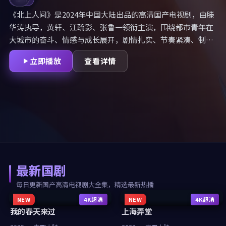
《北上人间》是2024年中国大陆出品的高清国产电视剧，由滕
华涛执导，黄轩、江疏影、张鲁一领衔主演，围绕都市青年在
大城市的奋斗、情感与成长展开，剧情扎实、节奏紧凑、制作
精良。国剧大全整理北上人间全集，提供国产免费观看高清电
立即播放
查看详情
视剧大全集服务，无广告、无套路高清在线观看。
最新国剧
每日更新国产高清电视剧大全集，精选最新热播
NEW
4K超清
NEW
4K超清
我的春天来过
上海弄堂